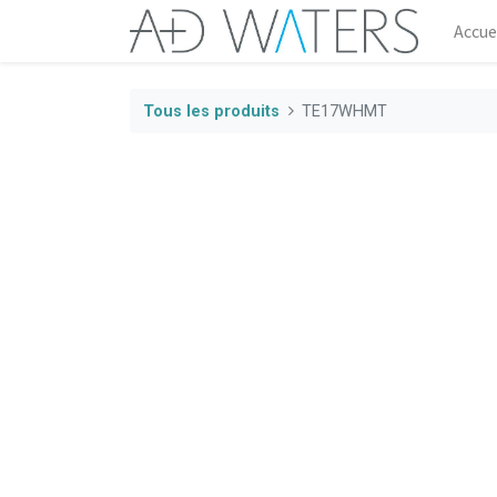
Accue
Tous les produits
TE17WHMT